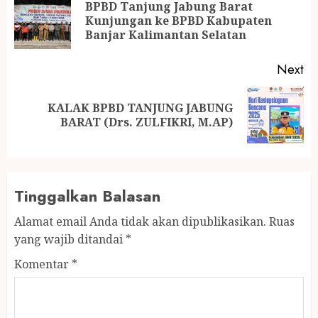
navigation
BPBD Tanjung Jabung Barat
Pr
Kunjungan ke BPBD Kabupaten
po
Banjar Kalimantan Selatan
Next
KALAK BPBD TANJUNG JABUNG
Next
BARAT (Drs. ZULFIKRI, M.AP)
post:
Tinggalkan Balasan
Alamat email Anda tidak akan dipublikasikan.
Ruas
yang wajib ditandai
*
Komentar
*