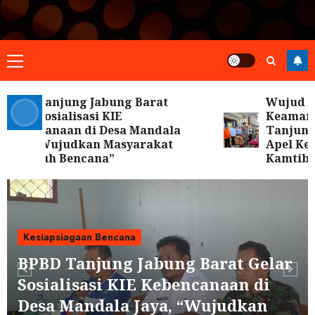
Primary
Menu
D Tanjung Jabung Barat
Wujud Komi
ar Sosialisasi KIE
Keamanan D
encanaan di Desa Mandala
Tanjung Jab
a, “Wujudkan Masyarakat
Apel Kewas
gguh Bencana”
Kamtibmas
Kesiapsiagaan Bencana
BPBD Tanjung Jabung Barat Gelar
Sosialisasi KIE Kebencanaan di
Desa Mandala Jaya, “Wujudkan