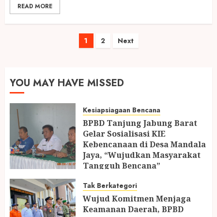
READ MORE
Paginasi
1
2
Next
pos
YOU MAY HAVE MISSED
Kesiapsiagaan Bencana
BPBD Tanjung Jabung Barat
Gelar Sosialisasi KIE
Kebencanaan di Desa Mandala
Jaya, “Wujudkan Masyarakat
Tangguh Bencana”
24 JULI 2026
Tak Berkategori
Wujud Komitmen Menjaga
Keamanan Daerah, BPBD