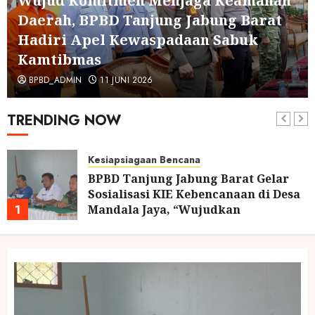
Wujud Komitmen Menjaga Keamanan
Daerah, BPBD Tanjung Jabung Barat
Hadiri Apel Kewaspadaan Sabuk
Kamtibmas
BPBD_ADMIN
11 JUNI 2026
TRENDING NOW
Kesiapsiagaan Bencana
BPBD Tanjung Jabung Barat Gelar
Sosialisasi KIE Kebencanaan di Desa
1
Mandala Jaya, “Wujudkan
Masyarakat Tangguh Bencana”
24 JULI 2026